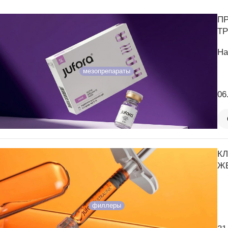
П
Т
На
мезопрепараты
06
К
ЖЕ
филлеры