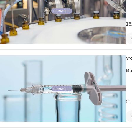
филлеры
16
УЗ
Ин
филлеры
01