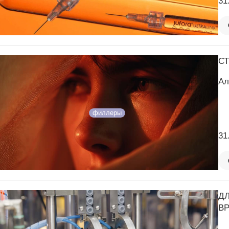
31
С
Ал
филлеры
31
Д
В