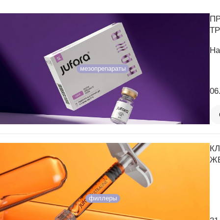
П
Т
На
мезопрепараты
06
К
ЖЕ
филлеры