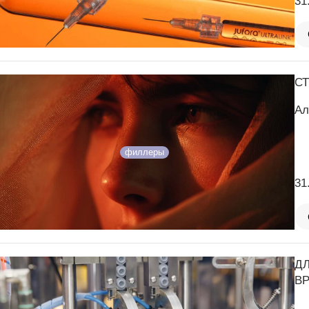
31
С
Ал
филлеры
31
Д
В