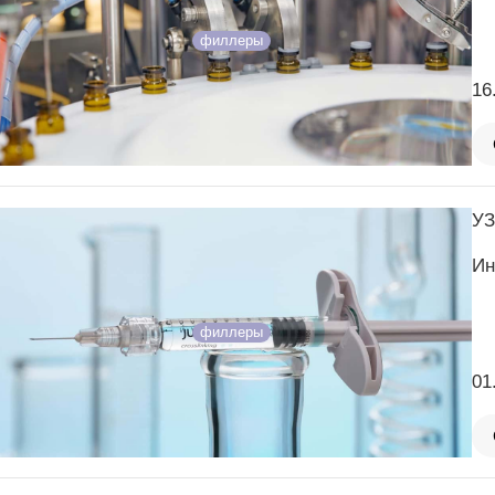
филлеры
16
УЗ
Ин
филлеры
01