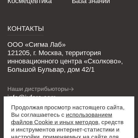
Космецевтика
База знаний
КОНТАКТЫ
ООО «Сигма Лаб»
121205, г. Москва, территория
инновационного центра «Сколково»,
Большой Бульвар, дом 42/1
Наши дистрибьюторы
info@jufora.com
8 (800) 201-99-88
Продолжая просмотр настоящего сайта,
Вы соглашаетесь с
использованием
t.me/jufora_ru
файлов Cookie и иных методов
, средств
и инструментов интернет-статистики и
настройки, применяемых на сайте для