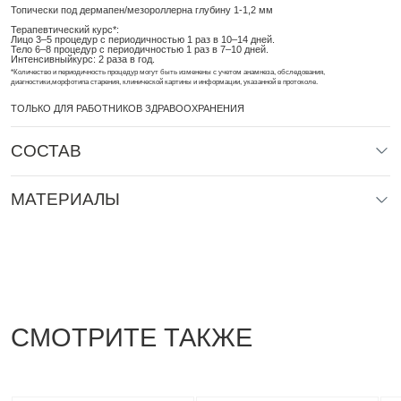
Топически под дермапен/мезороллерна глубину 1-1,2 мм
Терапевтический курс*:
Лицо 3–5 процедур с периодичностью 1 раз в 10–14 дней.
Тело 6–8 процедур с периодичностью 1 раз в 7–10 дней.
Интенсивныйкурс: 2 раза в год.
*Количество и периодичность процедур могут быть изменены с учетом анамнеза, обследования,
диагностики,морфотипа старения, клинической картины и информации, указанной в протоколе.
ТОЛЬКО ДЛЯ РАБОТНИКОВ ЗДРАВООХРАНЕНИЯ
СОСТАВ
ГИАЛУРОНАТ НАТРИЯ 0,3% (1100 КДА)
НИКОТИНАМИДМОНОНУКЛЕОТИД 1%
МАТЕРИАЛЫ
НИАЦИНАМИД 0,3%
АДЕНОЗИН 0,1%
Инструкция по применению
ГЛУТАТИОН 0,05%
ЛИЗИН
Протокол
ПРОЛИН
ВАЛИН
ГЛИЦИН
СМОТРИТЕ ТАКЖЕ
ГИДРОФОСФАТ НАТРИЯ
ХЛОРИД НАТРИЯ
Перейти в учебный центр
ХЛОРИД КАЛИЯ
ДИГИДРООРТОФОСФАТ КАЛИЯ